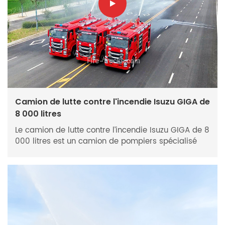
中文
қазақ
Filipino
မြန်မာ
српски
Camion de lutte contre l'incendie Isuzu GIGA de
8 000 litres
Le camion de lutte contre l’incendie Isuzu GIGA de 8
000 litres est un camion de pompiers spécialisé
qui utilise un mélange de mousse comme agent
extincteur principal. Il est équipé d’un réservoir
d’eau de grande capacité, d’un réservoir de liquide
moussant et d’un doseur mélangeur, ainsi que de
canons à mousse haute pression, de tuyaux et
d’autres équipements. Le camion de lutte contre
l’incendie Isuzu GIGA dispose également de