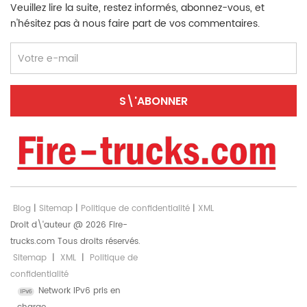
humain. › L'action 1-2 peut prendre n'importe quel
{behavior:url(#default#VML);} .shape
Veuillez lire la suite, restez informés, abonnez-vous, et
équipement posé au sol ou sur pédale ▪ Peinture: ›
{behavior:url(#default#VML);} Normal 0 false 7.8
n'hésitez pas à nous faire part de vos commentaires.
Rouge Feu : R03 Rouge Feu › Logo : Selon les
磅 0 2 false false false EN-US ZH-CN X-NONE 6 x4
souhaits du client › Manuel d'utilisation : anglais ou
Conduite à gauche ▪ > Moteur: 420 ch 6WG1-TCG
version ultérieure langue ▪ Dimensions et poids : › L
(ISUZU) Euro 6 ▪ › Boîte de vitesses : 12 rapports
× l × H = 8530 × 2500 × 3560 mm › Poids total
(technologie rapide) ▪ Pneu : 295/80R22.5 ▪ Cabine
autorisé : 9 800 kg Héritage ISUZU ● Moteur diesel
équipage : Cabine double avec climatisation ▪ ›
4HK1-TC, 205 ch ● Citerne de 5 000 L, acier
Capacité d'accueil : 2+3 personne ▪ Réservoir
inoxydable 304 ● Système de tuyauterie en acier
d'agent extincteur : › Réservoir d'eau : 16 000 L ›
inoxydable ● Boîte de vitesses Isuzu MLD à 6
Réservoir de mousse : NÉANT › Matériau du
rapports Utilisation multifonctionnelle ● Avec
réservoir : Plaque d'acier au carbone de haute
pompe à incendie CB10/40 ● Utilisation
qualité › Trou d'homme du réservoir : DN500mm ▪
multifonctionnelle, eau potable ● Fonctionnement
Système d'extinction : › Pompe à incendie : Pompe
des arroseurs automatiques de rue ● utilisation
centrifuge CB10/60 à pression normale, débit de
Blog
|
Sitemap
|
Politique de confidentialité
|
XML
d'urgence pour la lutte contre les incendies » II.
60 L/s à 1,0 MPa › Moniteur d'incendie : PL48 ›
Images détaillées : Le camion de pompiers à
Droit d\'auteur @ 2026 Fire-
Lancer de moniteur : Lancer d'eau ≥ 55 mètres, Jet
poudre sèche Isuzu 4X GIGA est un véhicule
trucks.com Tous droits réservés.
de mousse ≥ 50 m › Rotation : rotation à 360° ;
spécialisé conçu pour la lutte contre les incendies
élévation : 0-80°, dépression : -10° › Diamètre
Sitemap
|
XML
|
Politique de
et les secours d'urgence, intégrant
d'entrée de la pompe à eau 1*125 mm › Diamètre
confidentialité
l'approvisionnement en eau, l'extinction des
de sortie de la pompe à eau 2*65 mm ▪ Système
Network IPv6 pris en
incendi...
de proportionnement : › Taper: PH48 › Rapport de