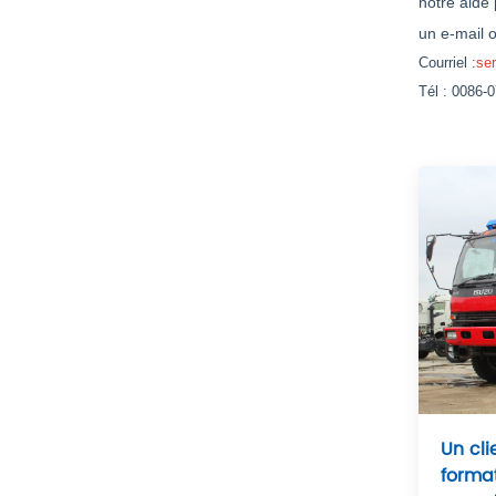
notre aide
un e-mail 
Courriel :
se
Tél : 0086-
Un cli
format