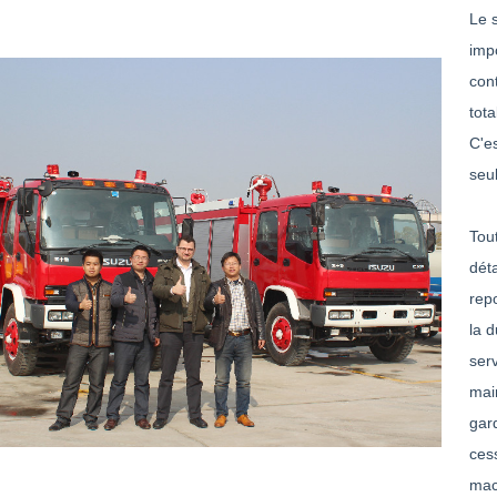
Le 
imp
con
tot
C'e
seul
Tou
dét
repo
la 
ser
mai
gard
cess
mac