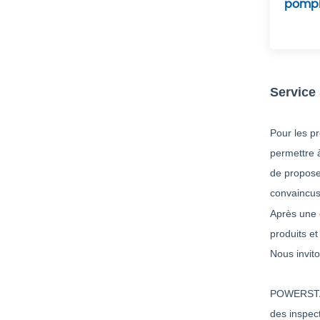
pompi
Service s
Pour les pr
permettre à
de propose
convaincus
Après une c
produits e
Nous invit
POWERSTAR 
des inspec