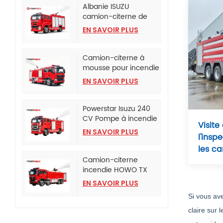
Albanie ISUZU
camion-citerne de
lutte contre l'incendie
EN SAVOIR PLUS
à mousse
Camion-citerne à
mousse pour incendie
monté sur camion
EN SAVOIR PLUS
SINOTRUK HOWO TX
Powerstar Isuzu 240
CV Pompe à incendie
Visite
d'urgence
EN SAVOIR PLUS
l'insp
les c
Camion-citerne
incendie HOWO TX
avec pompe incendie
EN SAVOIR PLUS
CB10/120
Si vous av
claire sur