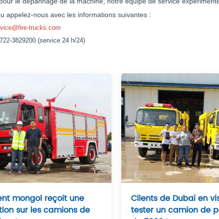
 pour le dépannage de la machine, notre équipe de service expériment
ou appelez-nous avec les informations suivantes :
rvice@fire-trucks.com
0722-3829200 (service 24 h/24)
ent mongol reçoit une
Clients de Dubaï en vi
ion sur les camions de
tester un camion de 