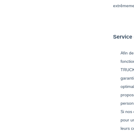
extrêmement
Service 
Afin de
foncti
TRUCKS,
garanti
optimal
proposo
person
Si nos 
pour u
leurs c