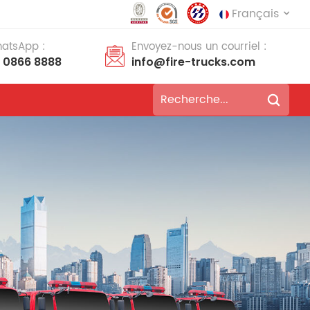
Français
hatsApp :
Envoyez-nous un courriel :
8 0866 8888
info@fire-trucks.com
English
français
Deutsch
русский
italiano
español
português
Nederlands
العربية
日本語
한국의
Türkçe
Melayu
ไทย
Tiếng Việt
Indonesia