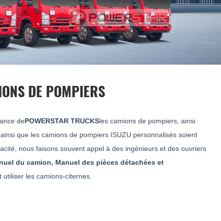
中文
қазақ
Filipino
မြန်မာ
српски
IONS DE POMPIERS
nance de
POWERSTAR TRUCKS
les camions de pompiers, ainsi
t ainsi que les camions de pompiers ISUZU personnalisés soient
cacité, nous faisons souvent appel à des ingénieurs et des ouvriers
uel du camion, Manuel des pièces détachées et
utiliser les camions-citernes.