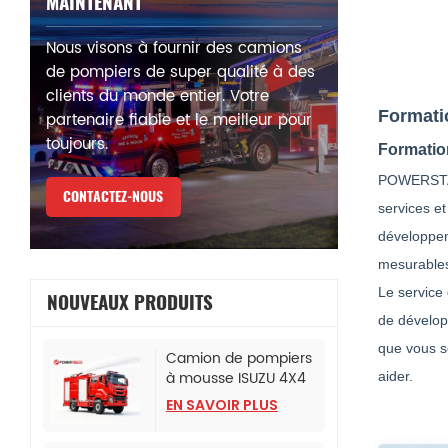
MAINTENANT
Nous visons à fournir des camions
de pompiers de super qualité à des
clients du monde entier. Votre
Formati
partenaire fiable et le meilleur pour
toujours.
Formatio
POWERSTAR 
CONTACTEZ-NOUS
services et
développeme
mesurables
Le service 
NOUVEAUX PRODUITS
de dévelop
que vous s
Camion de pompiers
à mousse ISUZU 4X4
aider.
pour bureau de police
EN SAVOIR PLUS