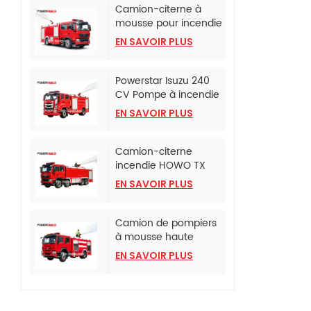
Camion-citerne à
mousse pour incendie
monté sur camion
EN SAVOIR PLUS
SINOTRUK HOWO TX
Powerstar Isuzu 240
CV Pompe à incendie
d'urgence
EN SAVOIR PLUS
Camion-citerne
incendie HOWO TX
avec pompe incendie
EN SAVOIR PLUS
CB10/120
Camion de pompiers
à mousse haute
pression HOWO
EN SAVOIR PLUS