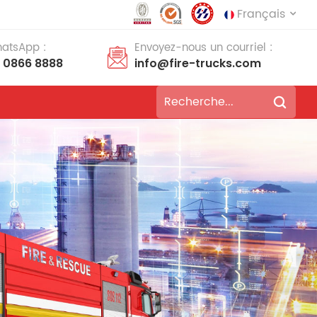
Français
hatsApp :
Envoyez-nous un courriel :
8 0866 8888
info@fire-trucks.com
English
français
Deutsch
русский
italiano
español
português
Nederlands
العربية
日本語
한국의
Türkçe
Melayu
ไทย
Tiếng Việt
Indonesia