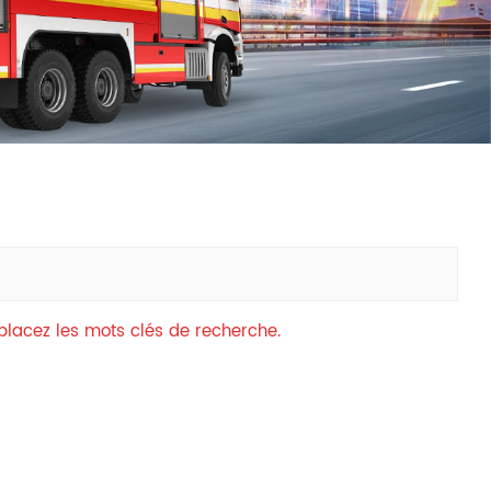
中文
қазақ
Filipino
မြန်မာ
српски
mplacez les mots clés de recherche.