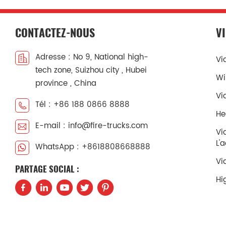
CONTACTEZ-NOUS
V
Adresse : No 9, National high-
Vi
tech zone, Suizhou city , Hubei
Wi
province , China
Vi
Tél : +86 188 0866 8888
He
E-mail : info@fire-trucks.com
Vi
L'
WhatsApp : +8618808668888
Vi
PARTAGE SOCIAL :
Hi