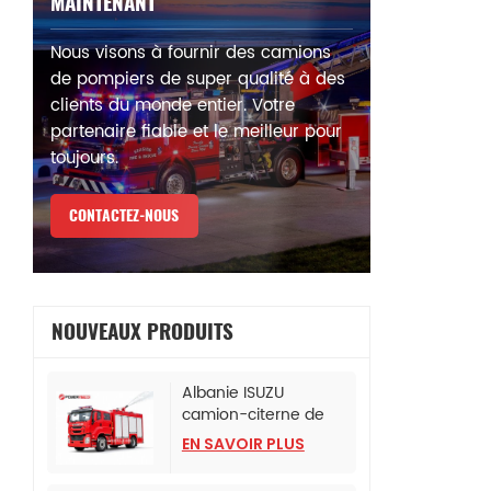
MAINTENANT
Nous visons à fournir des camions
de pompiers de super qualité à des
clients du monde entier. Votre
partenaire fiable et le meilleur pour
toujours.
CONTACTEZ-NOUS
NOUVEAUX PRODUITS
Albanie ISUZU
camion-citerne de
lutte contre l'incendie
EN SAVOIR PLUS
à mousse