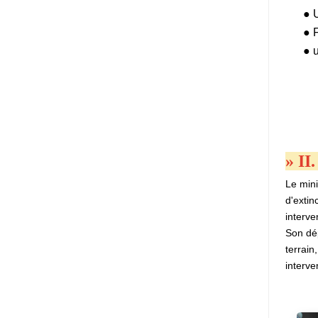
●
● 
●
»
II
Le mini
d'extin
interve
Son dép
terrai
interve