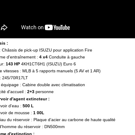
sis :
: Châssis de pick-up ISUZU pour application Fire
ème d'entraînement :
4
x4
Conduite à gauche
ur:
143
HP
4KH1CT6H1 (ISUZU) Euro 6
e vitesses : MLB à 5 rapports manuels (5 AV et 1 AR)
:
245/70R17LT
 équipage : Cabine double avec climatisation
ité d'accueil :
2+3
personne
rvoir d'agent extincteur :
voir d'eau :
500 L
rvoir de mousse :
1
00L
iau du réservoir : Plaque d’acier au carbone de haute qualité
 d'homme du réservoir : DN500mm
ème d'extinction :