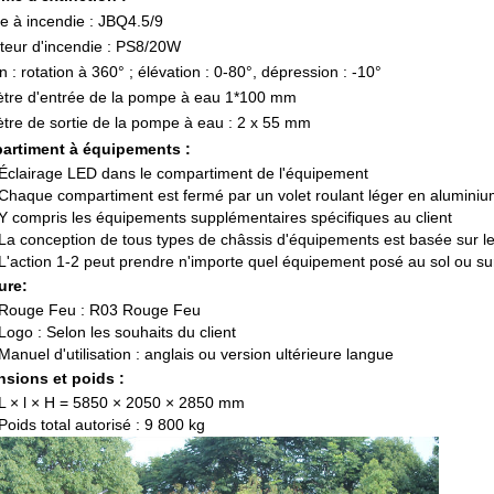
e à incendie :
JBQ4.5/9
cteur d'incendie : PS8/20W
n : rotation à 360° ; élévation : 0-80°, dépression : -10°
ètre d'entrée de la pompe à eau 1*100 mm
ètre de sortie de la pompe à eau : 2 x 55 mm
artiment à équipements :
Éclairage LED dans le compartiment de l'équipement
Chaque compartiment est fermé par un volet roulant léger en aluminiu
Y compris les équipements supplémentaires spécifiques au client
La conception de tous types de châssis d'équipements est basée sur l
L'action 1-2 peut prendre n'importe quel équipement posé au sol ou su
ure:
Rouge Feu : R03 Rouge Feu
Logo : Selon les souhaits du client
Manuel d'utilisation : anglais ou version ultérieure
langue
sions et poids :
L × l × H = 5850 × 2050 × 2850 mm
Poids total autorisé : 9 800 kg