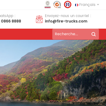
Français
hatsApp :
Envoyez-nous un courriel :
8 0866 8888
info@fire-trucks.com
English
français
Deutsch
русский
italiano
español
português
Nederlands
العربية
日本語
한국의
Türkçe
Melayu
ไทย
Tiếng Việt
Indonesia