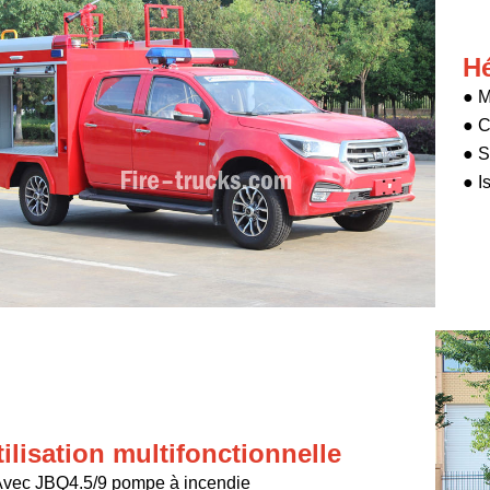
Hé
●
M
● C
● S
● I
tilisation multifonctionnelle
Avec
JBQ4.5/9
pompe à incendie