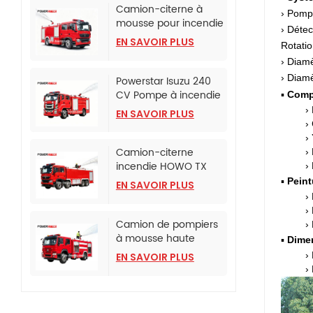
Camion-citerne à
› Pomp
mousse pour incendie
› Déte
monté sur camion
EN SAVOIR PLUS
Rotatio
SINOTRUK HOWO TX
› Diam
› Diam
Powerstar Isuzu 240
CV Pompe à incendie
▪
Comp
d'urgence
›
EN SAVOIR PLUS
›
›
Camion-citerne
›
incendie HOWO TX
›
avec pompe incendie
▪
Peint
EN SAVOIR PLUS
CB10/120
›
›
Camion de pompiers
›
à mousse haute
▪
Dimen
pression HOWO
›
EN SAVOIR PLUS
›