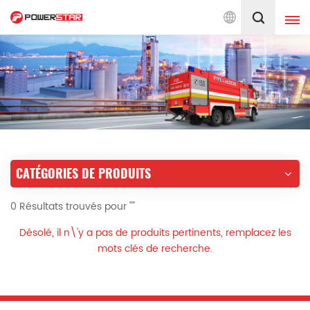
 service des camions de pompiers depuis 1990
Français
English
français
Deutsch
русский
italiano
español
CATÉGORIES DE PRODUITS
português
Nederlands
0 Résultats trouvés pour ""
العربية
日本語
Désolé, il n\'y a pas de produits pertinents, remplacez les
한국의
Türkçe
mots clés de recherche.
Melayu
ไทย
Tiếng Việt
Indonesia