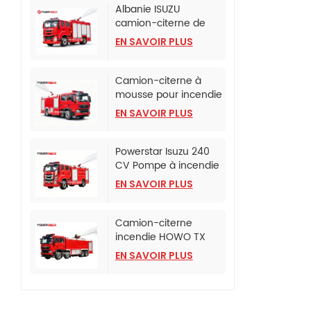
Albanie ISUZU
camion-citerne de
lutte contre l'incendie
EN SAVOIR PLUS
à mousse
Camion-citerne à
mousse pour incendie
monté sur camion
EN SAVOIR PLUS
SINOTRUK HOWO TX
Powerstar Isuzu 240
CV Pompe à incendie
d'urgence
EN SAVOIR PLUS
Camion-citerne
incendie HOWO TX
avec pompe incendie
EN SAVOIR PLUS
CB10/120