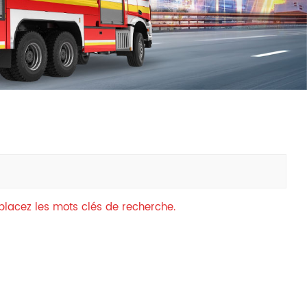
中文
қазақ
Filipino
မြန်မာ
српски
mplacez les mots clés de recherche.