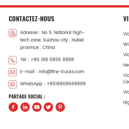
CONTACTEZ-NOUS
V
Adresse : No 9, National high-
Vi
tech zone, Suizhou city , Hubei
Wi
province , China
Vi
Tél : +86 188 0866 8888
He
E-mail : info@fire-trucks.com
Vi
L'
WhatsApp : +8618808668888
Vi
PARTAGE SOCIAL :
Hi