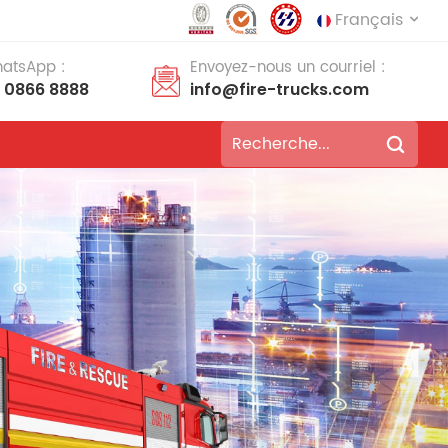
Français
hatsApp :
Envoyez-nous un courriel :
8 0866 8888
info@fire-trucks.com
English
français
Deutsch
русский
italiano
español
português
Nederlands
العربية
日本語
한국의
Türkçe
Melayu
ไทย
Tiếng Việt
Indonesia