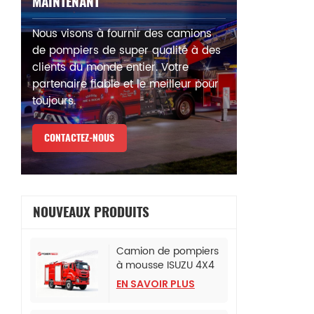
MAINTENANT
Nous visons à fournir des camions
de pompiers de super qualité à des
clients du monde entier. Votre
partenaire fiable et le meilleur pour
toujours.
CONTACTEZ-NOUS
NOUVEAUX PRODUITS
Camion de pompiers
à mousse ISUZU 4X4
pour bureau de police
EN SAVOIR PLUS