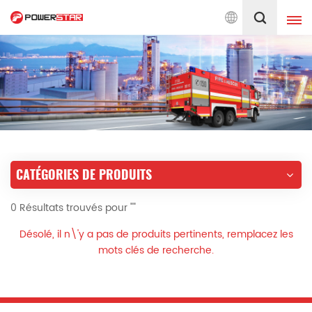
 au service des camions de pompiers depuis 1990
Français
English
français
Deutsch
русский
italiano
español
CATÉGORIES DE PRODUITS
português
Nederlands
0 Résultats trouvés pour ""
العربية
日本語
Désolé, il n\'y a pas de produits pertinents, remplacez les
한국의
Türkçe
mots clés de recherche.
Melayu
ไทย
Tiếng Việt
Indonesia