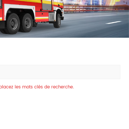
中文
қазақ
Filipino
မြန်မာ
српски
mplacez les mots clés de recherche.