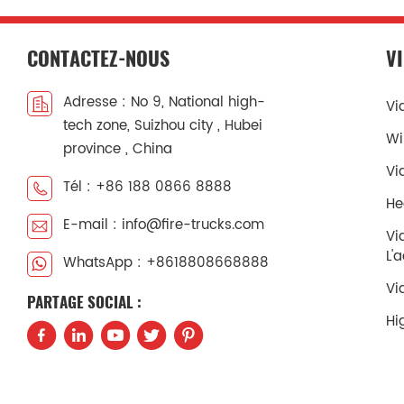
CONTACTEZ-NOUS
V
Adresse : No 9, National high-
Vi
tech zone, Suizhou city , Hubei
Wi
province , China
Vi
Tél : +86 188 0866 8888
He
E-mail : info@fire-trucks.com
Vi
L'
WhatsApp : +8618808668888
Vi
PARTAGE SOCIAL :
Hi