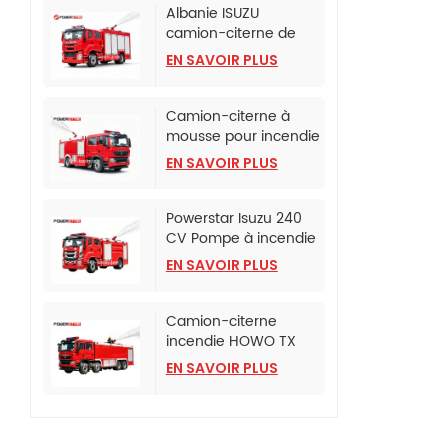
Albanie ISUZU
camion-citerne de
lutte contre l'incendie
EN SAVOIR PLUS
à mousse
Camion-citerne à
mousse pour incendie
monté sur camion
EN SAVOIR PLUS
SINOTRUK HOWO TX
Powerstar Isuzu 240
CV Pompe à incendie
d'urgence
EN SAVOIR PLUS
Camion-citerne
incendie HOWO TX
avec pompe incendie
EN SAVOIR PLUS
CB10/120