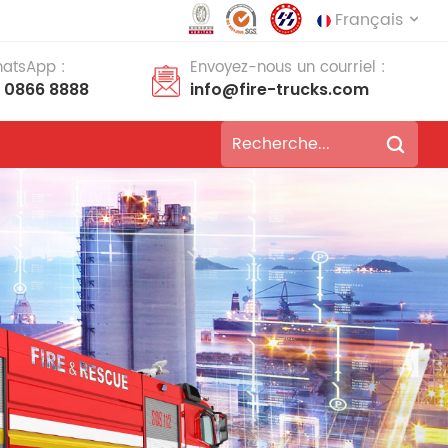
Français
hatsApp :
Envoyez-nous un courriel :
8 0866 8888
info@fire-trucks.com
English
français
Deutsch
русский
italiano
español
português
Nederlands
العربية
日本語
한국의
Türkçe
Melayu
ไทย
Tiếng Việt
Indonesia