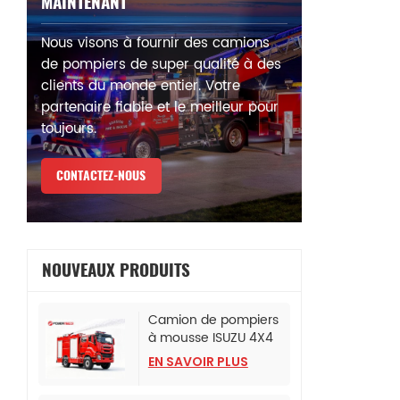
MAINTENANT
Nous visons à fournir des camions
de pompiers de super qualité à des
clients du monde entier. Votre
partenaire fiable et le meilleur pour
toujours.
CONTACTEZ-NOUS
NOUVEAUX PRODUITS
Camion de pompiers
à mousse ISUZU 4X4
pour bureau de police
EN SAVOIR PLUS