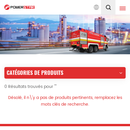
ons de pompiers depuis 1990
Français
English
français
Deutsch
русский
italiano
español
CATÉGORIES DE PRODUITS
português
Nederlands
0 Résultats trouvés pour ""
العربية
日本語
Désolé, il n\'y a pas de produits pertinents, remplacez les
한국의
Türkçe
mots clés de recherche.
Melayu
ไทย
Tiếng Việt
Indonesia