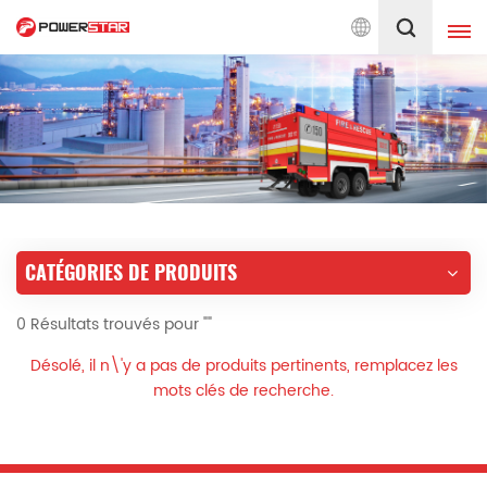
ervice des camions de pompiers depuis 1990
Français
English
français
Deutsch
русский
italiano
español
CATÉGORIES DE PRODUITS
português
Nederlands
0 Résultats trouvés pour ""
العربية
日本語
Désolé, il n\'y a pas de produits pertinents, remplacez les
한국의
Türkçe
mots clés de recherche.
Melayu
ไทย
Tiếng Việt
Indonesia