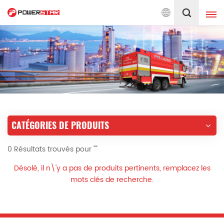
ons de pompiers depuis 1990
Français
English
français
Deutsch
русский
italiano
español
CATÉGORIES DE PRODUITS
português
Nederlands
0 Résultats trouvés pour ""
العربية
日本語
Désolé, il n\'y a pas de produits pertinents, remplacez les
한국의
Türkçe
mots clés de recherche.
Melayu
ไทย
Tiếng Việt
Indonesia