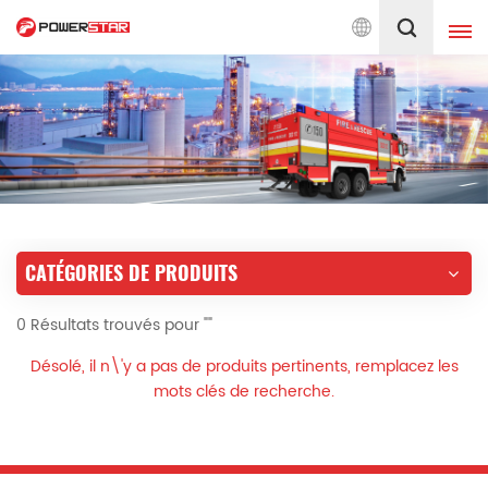
 camions de pompiers depuis 1990
Français
English
français
Deutsch
русский
italiano
español
CATÉGORIES DE PRODUITS
português
Nederlands
0 Résultats trouvés pour ""
العربية
日本語
Désolé, il n\'y a pas de produits pertinents, remplacez les
한국의
Türkçe
mots clés de recherche.
Melayu
ไทย
Tiếng Việt
Indonesia