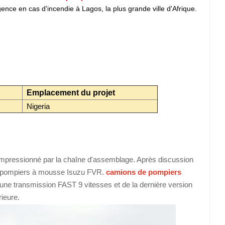
nce en cas d'incendie à Lagos, la plus grande ville d'Afrique.
中文
қазақ
Filipino
မြန်မာ
српски
Emplacement du projet
Nigeria
s impressionné par la chaîne d'assemblage. Après discussion
de pompiers à mousse Isuzu FVR.
camions de pompiers
ne transmission FAST 9 vitesses et de la dernière version
rieure.