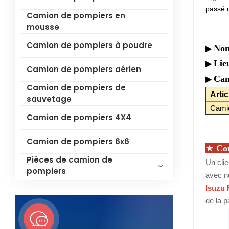
passé u
Camion de pompiers en
mousse
Camion de pompiers à poudre
Nom
▶
Lie
▶
Camion de pompiers aérien
Cam
▶
Camion de pompiers de
Arti
sauvetage
Cami
Camion de pompiers 4X4
Camion de pompiers 6x6
★
Con
Pièces de camion de
Un cli
pompiers
avec n
Isuzu
de la 