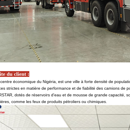
ite du client :
centre économique du Nigéria, est une ville à forte densité de populat
ces strictes en matière de performance et de fiabilité des camions d
TAR, dotés de réservoirs d'eau et de mousse de grande capacité, sont
lières, comme les feux de produits pétroliers ou chimiques.