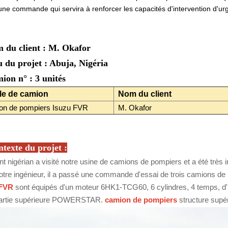
ne commande qui servira à renforcer les capacités d'intervention d'urge
 du client : M. Okafor
u du projet : Abuja, Nigéria
ion n° : 3 unités
cle de camion
Nom du client
on de pompiers Isuzu FVR
M. Okafor
texte du projet :
ent nigérian a visité notre usine de camions de pompiers et a été trè
otre ingénieur, il a passé une commande d'essai de trois camions 
 FVR
sont équipés d'un moteur 6HK1-TCG60, 6 cylindres, 4 temps, d'u
partie supérieure POWERSTAR.
camion de pompiers
structure supé