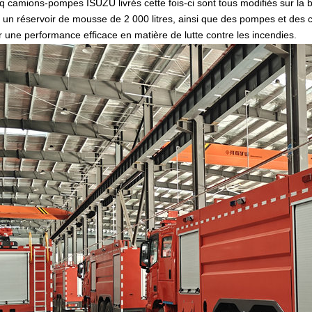
q camions-pompes ISUZU livrés cette fois-ci sont tous modifiés sur l
 et un réservoir de mousse de 2 000 litres, ainsi que des pompes et d
r une performance efficace en matière de lutte contre les incendies.