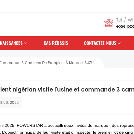
Tel / W
+86 18
NAISSANCES
CAS RÉUSSIS
CONTACTEZ-NOUS
e Et Commande 3 Camions De Pompiers À Mousse ISUZU
lient nigérian visite l'usine et commande 3 c
il 08, 2025
vril 2025, POWERSTAR a accueilli deux invités de marque : des représ
. L’objectif principal de leur visite était d’inspecter le premier lot de cinq