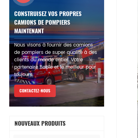
CONSTRUISEZ VOS PROPRES
CAMIONS DE POMPIERS
MAINTENANT
Nous visons à fournir des camions
de pompiers de super qualité à des
clients du monde entier. Votre
partenaire fiable et le meilleur pour
toujours.
CONTACTEZ-NOUS
NOUVEAUX PRODUITS