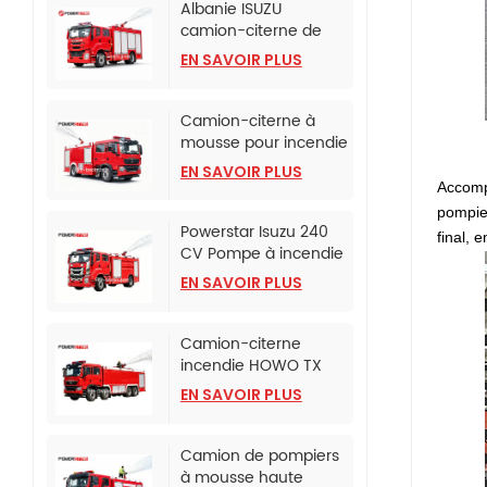
Albanie ISUZU
camion-citerne de
lutte contre l'incendie
EN SAVOIR PLUS
à mousse
Camion-citerne à
mousse pour incendie
monté sur camion
EN SAVOIR PLUS
SINOTRUK HOWO TX
Accomp
pompier
Powerstar Isuzu 240
final, 
CV Pompe à incendie
d'urgence
EN SAVOIR PLUS
Camion-citerne
incendie HOWO TX
avec pompe incendie
EN SAVOIR PLUS
CB10/120
Camion de pompiers
à mousse haute