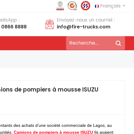
Français
hatsApp :
Envoyez-nous un courriel :
8 0866 8888
info@fire-trucks.com
English
français
Deutsch
русский
italiano
español
português
Nederlands
العربية
日本語
amions de pompiers à mousse ISUZU
한국의
Türkçe
Melayu
ไทย
entants des achats d’une société commerciale de Lagos, au
Tiếng Việt
Indonesia
 unités.
Camions de pompiers à mousse ISUZU
Ils avaient