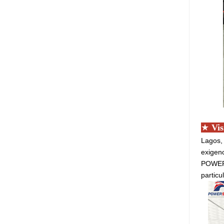
★
Vis
Lagos, 
exigen
POWERS
particu