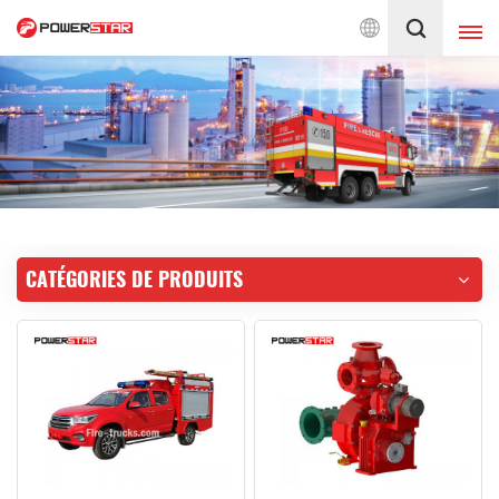
ns de pompiers depuis 1990
Français
English
français
Deutsch
русский
italiano
español
CATÉGORIES DE PRODUITS
português
Nederlands
العربية
日本語
한국의
Türkçe
Melayu
ไทย
Tiếng Việt
Indonesia