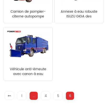
Camion de pompier-
Annexe à eau robuste
citerne autopompe
ISUZU GIGA des
POWERSTAR Isuzu
Philippines
Véhicule anti-émeute
avec canon à eau
HOWO
1
...
4
5
6