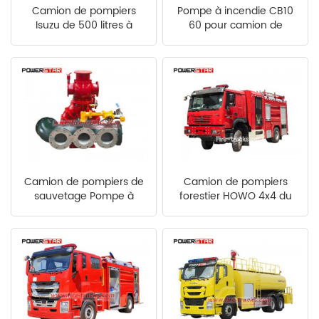
Camion de pompiers
Pompe à incendie CB10
中文
қазақ
Isuzu de 500 litres à
60 pour camion de
mousse compacte
pompiers
Filipino
မြန်မာ
српски
Camion de pompiers de
Camion de pompiers
sauvetage Pompe à
forestier HOWO 4x4 du
incendie CB10/140-XZ
Nigéria