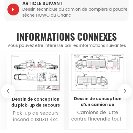
ARTICLE SUIVANT
Dessin technique du camion de pompiers à poudre
sèche HOWO du Ghana
INFORMATIONS CONNEXES
Vous pouvez être intéressé par les informations suivantes
Dessin de conception
Dessin de conception
d'un camion de
du pick-up de secours
pompiers tout-terrain
incendie ISUZU 4x4 RIV
Camions de lutte
Pick-up de secours
ISUZU 4x4 pour feux de
contre l’incendie tout-
incendie ISUZU 4x4
végétation
terrain 4x4 ISUZUsont
RIVégalement appelé
spécialement conçus
intervention rapide