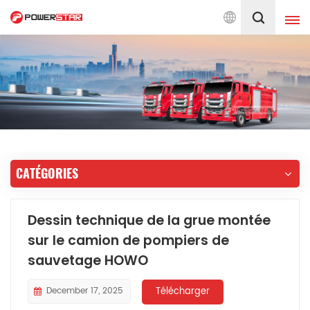
 de pompiers depuis 1990
Français
English
français
Deutsch
русский
italiano
español
CATÉGORIES
português
Nederlands
العربية
日本語
Dessin technique de la grue montée
sur le camion de pompiers de
한국의
Türkçe
sauvetage HOWO
Melayu
ไทย
December 17, 2025
Télécharger
Tiếng Việt
Indonesia