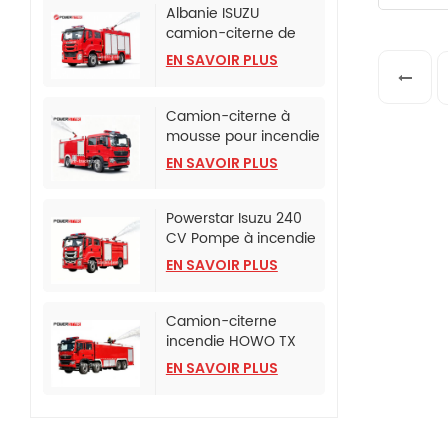
Albanie ISUZU
camion-citerne de
lutte contre l'incendie
EN SAVOIR PLUS
à mousse
Camion-citerne à
mousse pour incendie
monté sur camion
EN SAVOIR PLUS
SINOTRUK HOWO TX
Powerstar Isuzu 240
CV Pompe à incendie
d'urgence
EN SAVOIR PLUS
Camion-citerne
incendie HOWO TX
avec pompe incendie
EN SAVOIR PLUS
CB10/120