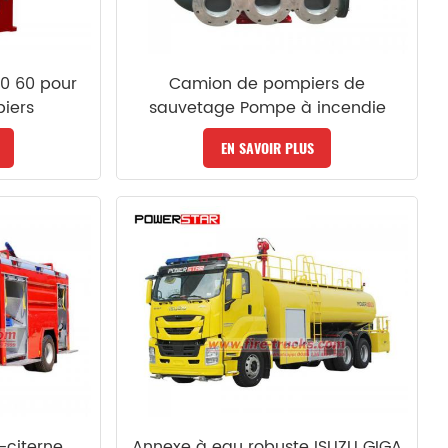
0 60 pour
Camion de pompiers de
iers
sauvetage Pompe à incendie
CB10/140-XZ
EN SAVOIR PLUS
citerne
Annexe à eau robuste ISUZU GIGA