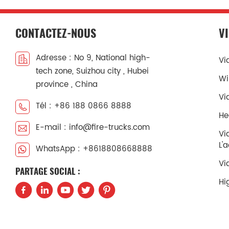
CONTACTEZ-NOUS
V
Adresse : No 9, National high-
Vi
tech zone, Suizhou city , Hubei
Wi
province , China
Vi
Tél : +86 188 0866 8888
He
E-mail : info@fire-trucks.com
Vi
L'
WhatsApp : +8618808668888
Vi
PARTAGE SOCIAL :
Hi