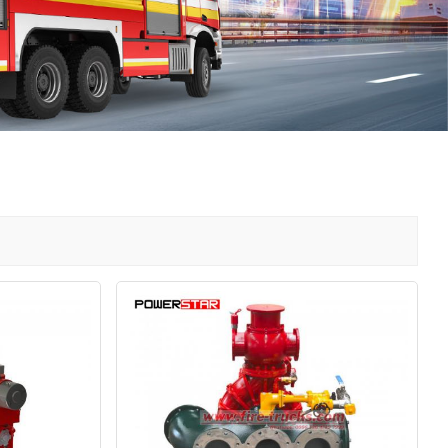
中文
қазақ
Filipino
မြန်မာ
српски