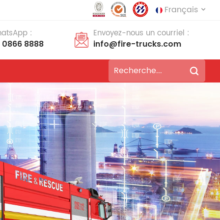
Français
hatsApp :
Envoyez-nous un courriel :
8 0866 8888
info@fire-trucks.com
English
français
Deutsch
русский
italiano
español
português
Nederlands
العربية
日本語
한국의
Türkçe
Melayu
ไทย
Tiếng Việt
Indonesia