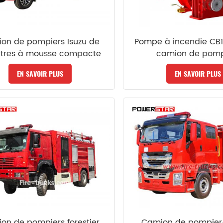
on de pompiers Isuzu de
Pompe à incendie CB1
litres à mousse compacte
camion de pomp
EN SAVOIR PLUS
EN SAVOIR PLUS
on de pompiers forestier
Camion de pompier-