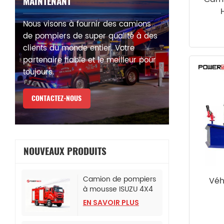
MAINTENANT
Nous visons à fournir des camions
de pompiers de super qualité à des
clients du monde entier. Votre
partenaire fiable et le meilleur pour
toujours.
CONTACTEZ-NOUS
NOUVEAUX PRODUITS
Camion de pompiers
Véh
à mousse ISUZU 4X4
pour bureau de police
EN SAVOIR PLUS