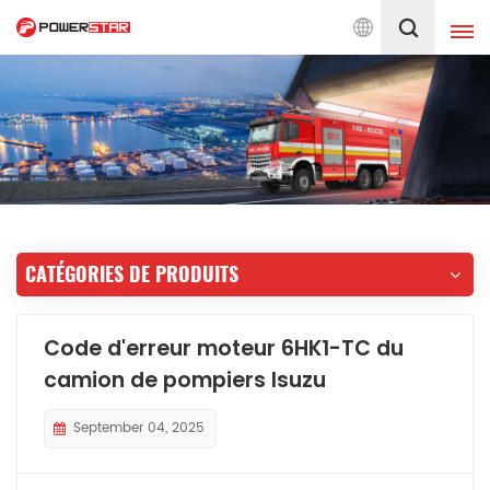
ions de pompiers depuis 1990
Français
English
français
Deutsch
русский
italiano
español
CATÉGORIES DE PRODUITS
português
Nederlands
العربية
日本語
Code d'erreur moteur 6HK1-TC du
camion de pompiers Isuzu
한국의
Türkçe
Melayu
ไทย
September 04, 2025
Tiếng Việt
Indonesia