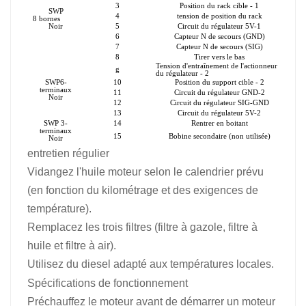
3
Position du rack cible - 1
SWP
4
tension de position du rack
8 bornes
Noir
5
Circuit du régulateur 5V-1
6
Capteur N de secours (GND)
7
Capteur N de secours (SIG)
8
Tirer vers le bas
Tension d'entraînement de l'actionneur
g
du régulateur - 2
SWP6-
10
Position du support cible - 2
terminaux
11
Circuit du régulateur GND-2
Noir
12
Circuit du régulateur SIG-GND
13
Circuit du régulateur 5V-2
SWP 3-
14
Rentrer en boitant
terminaux
15
Bobine secondaire (non utilisée)
Noir
entretien régulier
Vidangez l'huile moteur selon le calendrier prévu
(en fonction du kilométrage et des exigences de
température).
Remplacez les trois filtres (filtre à gazole, filtre à
huile et filtre à air).
Utilisez du diesel adapté aux températures locales.
Spécifications de fonctionnement
Préchauffez le moteur avant de démarrer un moteur