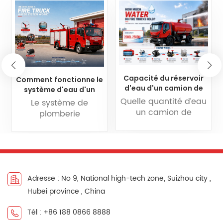
Capacité du réservoir
Comment fonctionne le
d'eau d'un camion de
système d'eau d'un
pompiers : quelle
camion de pompiers
Quelle quantité d’eau
Le système de
quantité d'eau les
un camion de
plomberie
camions de pompiers
pompiers peut-il
hydraulique d’un
contiennent-ils ?
transporter ? C’est
camion de pompiers
l’une des premières
est le cœur de
questions auxquelles
chaque opération de
nos clients sont
lutte contre l’incendie.
confrontés lorsqu’ils
Adresse : No 9, National high-tech zone, Suizhou city ,
Il dirige avec
choisissent un
précision l’eau depuis
Hubei province , China
camion de pompiers.
le réservoir ou une
Il n’existe pas de
source externe à
Tél : +86 188 0866 8888
nombre fixe unique :