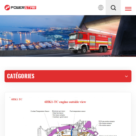
pompiers depuis 1990
Français
English
français
Deutsch
русский
italiano
español
CATÉGORIES
português
Nederlands
العربية
日本語
한국의
Türkçe
Melayu
ไทย
Tiếng Việt
Indonesia