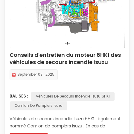
中文
қазақ
Filipino
မြန်မာ
српски
Conseils d'entretien du moteur 6HK1 des
véhicules de secours incendie Isuzu
September 03 , 2025
BALISES :
Véhicules De Secours Incendie Isuzu 6HK1
Camion De Pompiers Isuzu
Véhicules de secours incendie Isuzu 6HK1 , également
nommé Camion de pompiers Isuzu , En cas de
surchauffe du moteur d'un camion de pompiers de