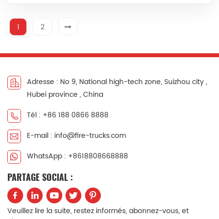
particulièrement efficace pour les feux de classe B
(liquides inflammables) et les feux de classe C
(équipements électriques sous tension) où l'eau ou la
1
2
mousse peuvent être inefficaces ou dangereuses....
Adresse : No 9, National high-tech zone, Suizhou city ,
Hubei province , China
Tél : +86 188 0866 8888
E-mail : info@fire-trucks.com
WhatsApp : +8618808668888
PARTAGE SOCIAL :
Veuillez lire la suite, restez informés, abonnez-vous, et