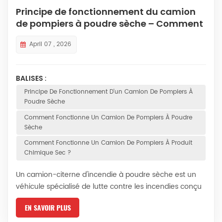
Principe de fonctionnement du camion
de pompiers à poudre sèche – Comment
il fonctionne
April 07 , 2026
BALISES :
Principe De Fonctionnement D'un Camion De Pompiers À
Poudre Sèche
Comment Fonctionne Un Camion De Pompiers À Poudre
Sèche
Comment Fonctionne Un Camion De Pompiers À Produit
Chimique Sec ?
Un camion-citerne d'incendie à poudre sèche est un
véhicule spécialisé de lutte contre les incendies conçu
pour éteindre les feux à l'aide de poudre chimique
EN SAVOIR PLUS
sèche au lieu d'eau ou de mousse. Il est