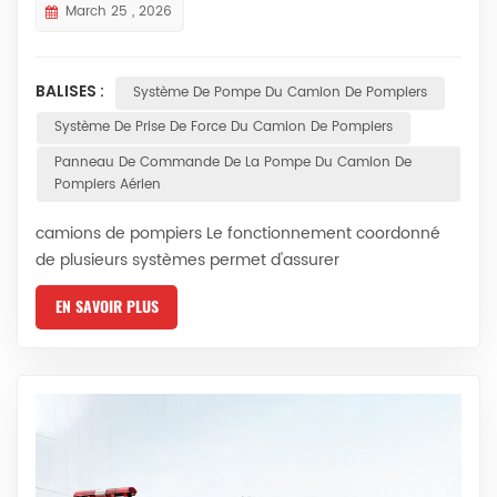
March 25 , 2026
BALISES :
Système De Pompe Du Camion De Pompiers
Système De Prise De Force Du Camion De Pompiers
Panneau De Commande De La Pompe Du Camion De
Pompiers Aérien
camions de pompiers Le fonctionnement coordonné
de plusieurs systèmes permet d'assurer
l'approvisionnement en eau, la production de pression
EN SAVOIR PLUS
et l'extinction des incendies. La compréhension de ces
principes aide les équipes de pompiers à intervenir
efficacement en situation d'urgence. » I. Comment
fonctionnent les camions de pompiers : ▪ A. Système
de pompage : Le cœur de la lutte contre l’incendie...