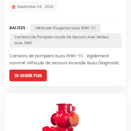
September 04 , 2025
BALISES :
Véhicules D'urgence Isuzu 6HK1-TC
Camions De Pompiers Lourds De Secours Avec Moteur
Isuzu 6HK1
Camions de pompiers Isuzu 6HK1-TC , également
nommé Véhicule de secours incendie Isuzu Diagnostic
et solutions des codes d'erreur moteur. Le moteur Isuzu
EN SAVOIR PLUS
6HK1-TC est équipé du système de commande
électronique avancé de la pompe d'injection TICS et
son calculateur (ECU) intègre une fonction
d'autodiagnostic. En cas de détection d'un défaut, le
témoin « Vérifier moteur » s'allume et le code d'erreur...