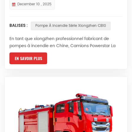
December 10 , 2025
BALISES :
Pompe À Incendie Série Xiongzhen CB10
En tant que xiongzhen professionnel fabricant de
pompes à incendie en Chine, Camions Powerstar La
société Xiongzhen commercialise sa propre gamme de
EN SAVOIR PLUS
produits sous la marque « Xiongzhen », comprenant
des pompes incendie basse pression, moyenne-basse
pression et des pompes incendie mobiles haute-basse
pression, ainsi que des équipements auxiliaires tels que
des canons à eau et des doseurs de mousse....