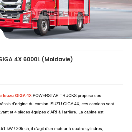
中文
қазақ
Filipino
မြန်မာ
српски
 GIGA 4X 6000L (Moldavie)
e Isuzu GIGA 4X
POWERSTAR TRUCKS propose des
e châssis d'origine du camion ISUZU GIGA 4X, ces camions sont
ant et 4 sièges équipés d'ARI à l'arrière. La cabine est
kW / 205 ch, il s'agit d'un moteur à quatre cylindres,