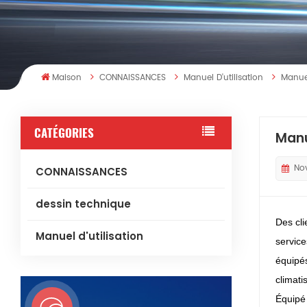
Maison
CONNAISSANCES
Manuel D'utilisation
Manue
CATÉGORIES
Manu
No
CONNAISSANCES
dessin technique
Des cl
Manuel d'utilisation
service
équipés
climati
Équipé