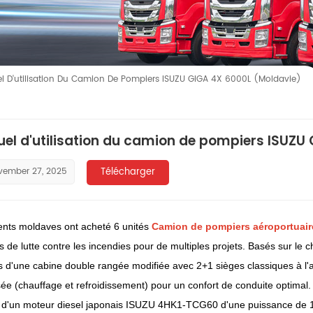
l D'utilisation Du Camion De Pompiers ISUZU GIGA 4X 6000L (Moldavie)
el d'utilisation du camion de pompiers ISUZU
vember 27, 2025
Télécharger
ients moldaves ont acheté 6 unités
Camion de pompiers aéroportuair
s de lutte contre les incendies pour de multiples projets. Basés sur l
 d'une cabine double rangée modifiée avec 2+1 sièges classiques à l'av
sée (chauffage et refroidissement) pour un confort de conduite optimal.
 d'un moteur diesel japonais ISUZU 4HK1-TCG60 d'une puissance de 151 