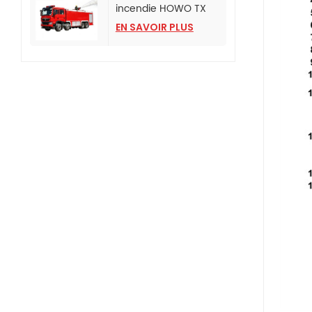
incendie HOWO TX
avec pompe incendie
EN SAVOIR PLUS
CB10/120