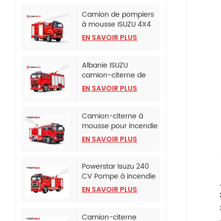
Camion de pompiers
à mousse ISUZU 4X4
pour bureau de police
EN SAVOIR PLUS
Albanie ISUZU
camion-citerne de
lutte contre l'incendie
EN SAVOIR PLUS
à mousse
Camion-citerne à
mousse pour incendie
monté sur camion
EN SAVOIR PLUS
SINOTRUK HOWO TX
Powerstar Isuzu 240
CV Pompe à incendie
d'urgence
EN SAVOIR PLUS
Camion-citerne