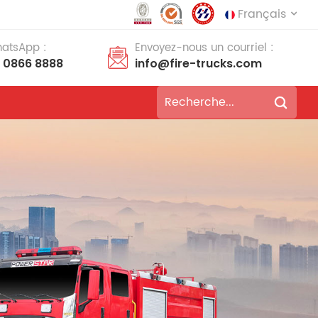
Français
hatsApp :
Envoyez-nous un courriel :
8 0866 8888
info@fire-trucks.com
English
français
Deutsch
русский
italiano
español
português
Nederlands
العربية
日本語
한국의
Türkçe
Melayu
ไทย
Tiếng Việt
Indonesia